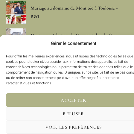
Mariage au domaine de Montjoie à Toulouse -
R&T
Mariage au Chateau de Caumont dans le Gers -
Gérer le consentement
V&V
Pour offrir les meilleures expériences, nous utilisons des technologies telles que 
cookies pour stocker et/ou accéder aux informations des appareils. Le fait de
Mariage au Domaine de Gailhaguet en mai au
consentir à ces technologies nous permettra de traiter des données telles que le
thème nature - Z&F
comportement de navigation ou les ID uniques sur ce site. Le fait de ne pas cons
ou de retirer son consentement peut avoir un effet négatif sur certaines
caractéristiques et fonctions.
Copyright © 2026 Justyna Blot Photographe | Images & textes,
tous droits réservés – Photographe de mariage, naissance,
ACCEPTER
famille, maternité | Toulouse, Occitanie
REFUSER
VOIR LES PRÉFÉRENCES